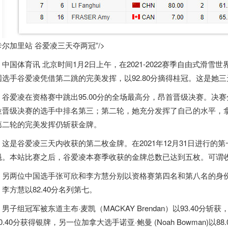
尔加里站 谷爱凌三天夺两冠”/>
中国体育讯 北京时间1月2日上午，在2021-2022赛季自由式滑雪世
国选手谷爱凌凭借第二跳的完美发挥，以92.80分摘得桂冠。这是她
谷爱凌在资格赛中跳出95.00分的全场最高分，昂首晋级决赛。决赛分
位晋级决赛的选手中排名第三；第二轮，她充分发挥了自己的水平，拿到
第二轮的完美发挥仍斩获金牌。
这是谷爱凌三天内收获的第二枚金牌。在2021年12月31日进行的第
魁。本站比赛之后，谷爱凌本赛季收获的金牌总数已达到五枚。可谓
另两位中国选手张可欣和李方慧分别以资格赛第四名和第八名的身份晋
李方慧以82.40分名列第七。
男子组冠军被东道主布·麦凯（MACKAY Brendan）以93.40分斩获
0.40分获得银牌，另一位
加拿大
选手诺亚·鲍曼 (Noah Bowman