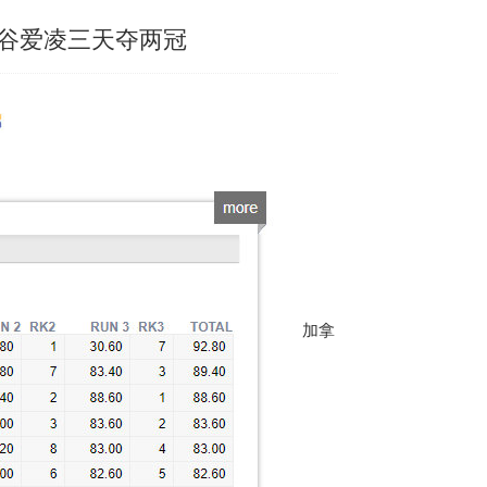
 谷爱凌三天夺两冠
加拿