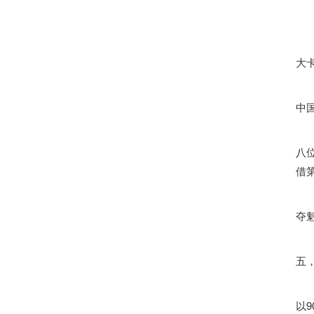
大卡
中
八
借
夺
五，
以9