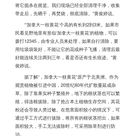
将它扼杀在摇篮。我们现场已经全部清理干净，收集
带走后，先晒干，再焚烧，彻底清除。”黄俊婷说。
“‘
加拿大
一枝黄花’个高的有长到2到3米。如果市
民看见野地里有形似‘
加拿大
一枝黄花’的植物，可以
拨打12345，由专业人员来处理，如果自行清除，要
用垃圾袋装好，不能让它的花或种子飞播，清理后最
好能连续关注两到三年，看是否还有生长痕迹。”黄
俊婷说。
据了解“，
加拿大
一枝黄花”原产于北美洲。作为
观赏植物被引进中国，20世纪80年代扩散蔓延成杂
草。除了靠果实种子繁殖外，地下的根状茎也可以繁
殖，得连根拔除。除了抢占本土植物生存空间，其花
粉还会导致人类过敏。在危害面积较小的情况下，可
通过手工方式进行拔除，将所有的根状茎挖出，如果
面积较大，手工无法拔除时，可采用除草剂进行防
治。