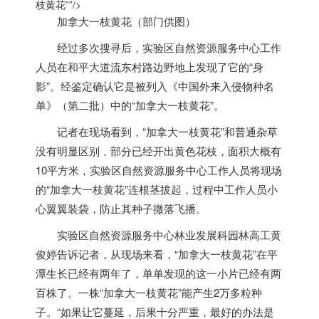
枝黄花””/>
加拿大
一枝黄花（部门供图）
经过多次搜寻后，实验区自然资源服务中心工作
人员在和平大道流东村路边野地上发现了它的“身
影”。经鉴定确认它是被列入《中国外来入侵物种名
单》（第二批）中的“
加拿大
一枝黄花”。
记者在现场看到，“
加拿大
一枝黄花”和普通杂草
没有明显区别，部分已经开出黄色花枝，面积大概有
10平方米，实验区自然资源服务中心工作人员将现场
的“
加拿大
一枝黄花”连根茎拔起，过程中工作人员小
心翼翼装袋，防止其种子撒落飞播。
实验区自然资源服务中心林业发展科园林高工黄
俊婷告诉记者，从现场来看，“
加拿大
一枝黄花”在平
潭生长已经有两年了，单单发现的这一小片已经有两
百株了。一株“
加拿大
一枝黄花”能产生2万多粒种
子。“如果让它蔓延，后果十分严重，最好的办法是