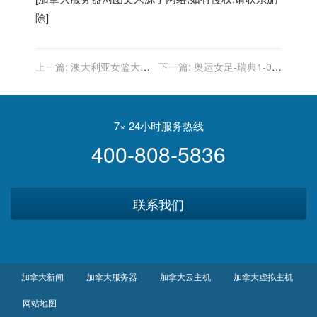
除]
上一篇:
澳大利亚女篮大胜
下一篇:
奥运女足-瑞典1-0澳
波多黎各 凭借小分优势挤掉
大利亚连续2届进决赛 与加
加拿大进八强
拿大争金牌
7× 24小时服务热线
400-808-5836
联系我们
加拿大新闻
加拿大服务器
加拿大云主机
加拿大虚拟主机
网站地图