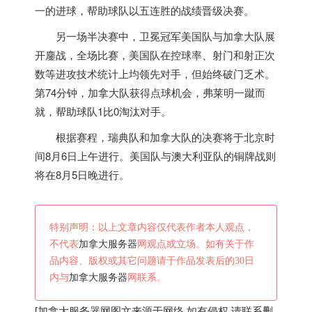
一的进球，帮助球队以五连胜的战绩晋级决赛。
另一场半决赛中，卫冕冠军美国队与
加拿大
队展
开鏖战，全场比赛，美国队在控球率、射门和射正次
数等进攻技术统计上均领先对手，但始终破门乏术。
第74分钟，
加拿大
队获得点球机会，弗莱明一蹴而
就，帮助球队1比0淘汰对手。
根据赛程，瑞典队和
加拿大
队的决赛将于北京时
间8月6日上午进行。美国队与澳大利亚队的铜牌战则
将在8月5日晚进行。
特别声明：以上文章内容仅代表作者本人观点，
不代表
加拿大服务器
网观点或立场。如有关于作
品内容、版权或其它问题请于作品发表后的30日
内与
加拿大服务器
网联系。
[
加拿大服务器
网图文来源于网络,如有侵权,请联系删