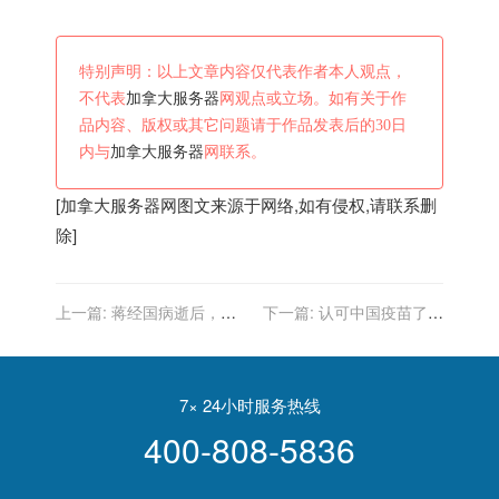
特别声明：以上文章内容仅代表作者本人观点，
不代表
加拿大服务器
网观点或立场。如有关于作
品内容、版权或其它问题请于作品发表后的30日
内与
加拿大服务器
网联系。
[
加拿大服务器
网图文来源于网络,如有侵权,请联系删
除]
上一篇:
蒋经国病逝后，儿
下一篇:
认可中国疫苗了？
子选择定居加拿大，记者问
加拿大各大高校对于接种疫
其为何，他说出了实话
苗最新政策
7× 24小时服务热线
400-808-5836