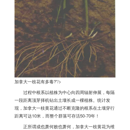
加拿大一枝花有多毒?”/>
过程中根系以植株为中心向四周辐射伸展，每隔
一段距离顶芽择机钻出土壤长成一棵植株。统计发
现，
加拿大
一枝黄花通过不断克隆的根系在土壤穿行
距离可达10米，而整个群落可存活50-70年！
正所谓成也萧何败也萧何，
加拿大
一枝黄花为维