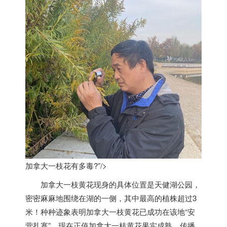
加拿大一枝花有多毒?”/>
加拿大
一枝黄花现身的具体位置是天健湖公园，
密密麻麻地围绕在湖的一侧，其中最高的植株超过3
米！种种迹象表明
加拿大
一枝黄花已成功在该地“安
营扎寨”，现在正值
加拿大
一枝黄花果实成熟、传播