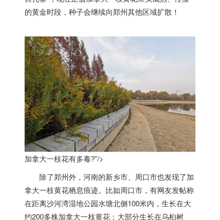
的黄金时段，种子会继续向郑州其他区域扩散！
加拿大一枝花有多毒?”/>
除了郑州外，河南的新乡市、周口市也发现了
加
拿大
一枝黄花栖息痕迹。比如周口市，有网友发帖称
在距离沙河湾湿地公园水塘北侧100米内，生长在大
约200多株
加拿大
一枝黄花：大部分生长在乌桕树