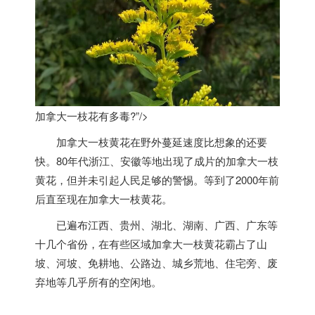
加拿大一枝花有多毒?”/>
加拿大
一枝黄花在野外蔓延速度比想象的还要
快。80年代浙江、安徽等地出现了成片的
加拿大
一枝
黄花，但并未引起人民足够的警惕。等到了2000年前
后直至现在
加拿大
一枝黄花。
已遍布江西、贵州、湖北、湖南、广西、广东等
十几个省份，在有些区域
加拿大
一枝黄花霸占了山
坡、河坡、免耕地、公路边、城乡荒地、住宅旁、废
弃地等几乎所有的空闲地。