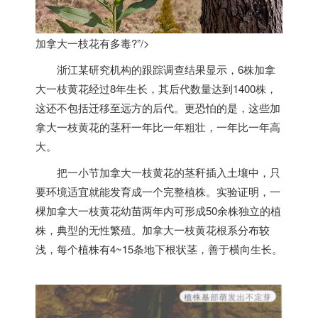
加拿大一枝花有多毒?”/>
浙江某研究机构的跟踪调查结果显示，6株
加拿
大
一枝黄花经过8年生长，其后代数量达到1400株，
这还不包括迁移至远方的后代。更恐怕的是，这些
加
拿大
一枝黄花的茎秆一年比一年粗壮，一年比一年高
大。
把一小节
加拿大
一枝黄花的茎秆插入土壤中，只
要环境适宜就能发育成一个完整植株。实验证明，一
棵
加拿大
一枝黄花幼苗两年内可形成50余株独立的植
株，典型的无性繁殖。
加拿大
一枝黄花根系分布较
浅，每个植株有4~15条地下根状茎，善于横向生长。