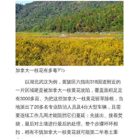
加拿大一枝花有多毒?”/>
以湖北武汉为例，黄陂区六指街318国道附近的
一片区域硬是被
加拿大
一枝黄花攻陷，覆盖面积足足
有3000多亩。为把这些
加拿大
一枝黄花斩草除根，当
地派出了20多名专业防治人员及4台大型车辆，且需
要连续工作几周才能阻挡它们蔓延：先拔出、接着焚
烧，最后对土壤进行最后的处理。整个步骤环环相
扣，稍有不慎
加拿大
一枝黄花就可能第二年卷土重