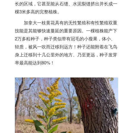
长的区域，它甚至能从石缝、水泥裂缝挤出并长成一
棵3米多高的完整植株。
加拿大
一枝黄花具有的无性繁殖和有性繁殖双重
技能是其能够快速蔓延的重要原因。一棵植株能产下
2万多粒种子，种子类似带有冠毛的小瘦果，体小、
轻质，被风一吹而迁移到远方！种子还能附着在飞鸟
身上迁移到十几公里外的地方、乃至更远，种子发芽
率最高能达到80%！