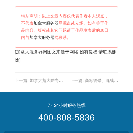
特别声明：以上文章内容仅代表作者本人观点，
不代表
加拿大服务器
网观点或立场。如有关于作
品内容、版权或其它问题请于作品发表后的30日
内与
加拿大服务器
网联系。
[
加拿大服务器
网图文来源于网络,如有侵权,请联系删
除]
上一篇:
加拿大鹅大陆专卖
下一篇:
商标绣错、缝线粗
店不得退货？工作人员：这
糙…规定中国大陆门店不得
是中国区通用条款
退货？加拿大鹅又上热搜！
7× 24小时服务热线
400-808-5836