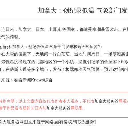
加拿大：创纪录低温 气象部门
日来，
加拿大
、日本、土耳其 等国家，都遭受寒潮暴雪袭击。在
天气的预警。
加拿大：创纪录低温 气象部门发布极端天气预警”/>
大雪的覆盖下，天地间一片白茫茫。当地时间周日，一场寒潮袭
，最低温度出现在西北部地区的一个小镇，温度创纪录的低至零下50
门，在萨斯卡通等多个城市，发布了极端寒冷天气预警，预计这轮寒
源：看看新闻Knews综合
特别声明：以上文章内容仅代表作者本人观点，不代表
加拿大服务器
网观
请于作品发表后的30日内与
加拿大服务器
网联系。
拿大服务器
网图文来源于网络,如有侵权,请联系删除]