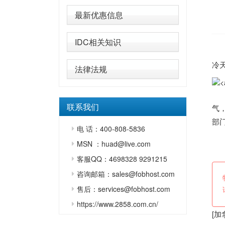
最新优惠信息
IDC相关知识
连
冷
法律法规
在
联系我们
气
部
电 话：400-808-5836
来
MSN ：huad@live.com
客服QQ：4698328 9291215
咨询邮箱：sales@fobhost.com
售后：services@fobhost.com
https://www.2858.com.cn/
[
加