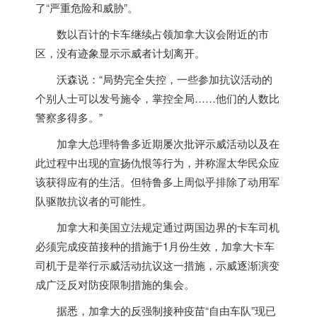
了“严重危险和威胁”。
数以百计的卡车继续占领
加拿大
议会附近的市
区，没有迹象显示示威者计划离开。
沃森说：“局势完全失控，一些参加抗议活动的
个别人士可以发号施令，掌控全局……他们的人数比
警察多得多。”
加拿大
总理特鲁多近期屡次批评示威活动以及在
此过程中出现的宣扬仇恨等行为，并称渥太华民众应
该获得应有的生活。但特鲁多上周似乎排除了动用军
队驱散抗议者的可能性。
加拿大
和美国立法规定通过两国边界的卡车司机
必须完成疫苗接种的措施于1月份生效，
加拿大
卡车
司机于是举行示威活动抗议这一措施，示威逐渐演变
成广泛反对防疫限制措施的集会。
据悉，
加拿大
的反强制接种疫苗“自由车队”现已