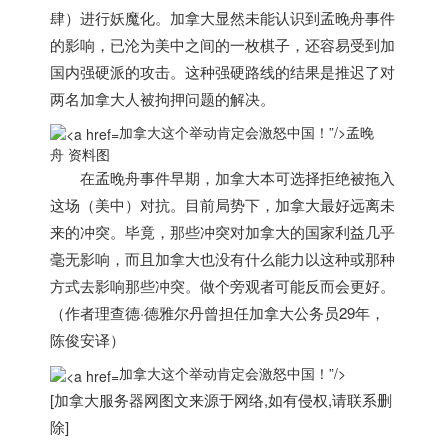
肆）进行妖魔化。
加拿大
显然未能认识到孟晚舟事件
的影响，已沦为美中之间的一枚棋子，还容易受到加
国内强硬派的攻击。
这种强硬路线的结果是推迟了对
两名
加拿大
人被拘押问题的解决。
加拿大这个举动肯定会激怒中国！”/>
孟晚
舟 资料图
在孟晚舟事件早期，
加拿大
本可选择拒绝被拖入
这场（美中）对抗。目前局势下，
加拿大
最好远离未
来的冲突。毕竟，那些冲突对
加拿大
的国家利益几乎
毫无影响，而且
加拿大
也没有什么能力以这种或那种
方式去影响那些冲突。做个旁观者可能反而会更好。
（作者理查德·德雅尔丹曾担任
加拿大
公务员29年，
陈俊安译）
加拿大这个举动肯定会激怒中国！”/>
[
加拿大服务器
网图文来源于网络,如有侵权,请联系删
除]