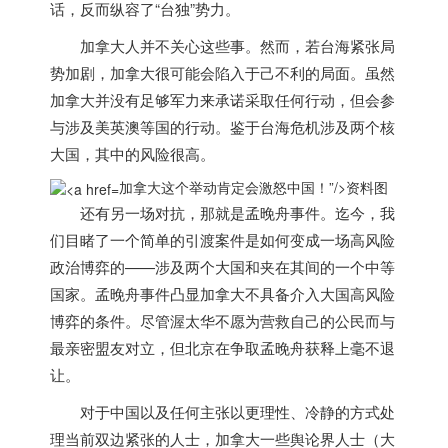
话，反而纵容了“台独”势力。
加拿大
人并不关心这些事。然而，若台海紧张局
势加剧，
加拿大
很可能会陷入于己不利的局面。虽然
加拿大
并没有足够军力来承诺采取任何行动，但会参
与涉及美英澳等国的行动。鉴于台海危机涉及两个核
大国，其中的风险很高。
加拿大这个举动肯定会激怒中国！”/>
资料图
还有另一场对抗，那就是孟晚舟事件。迄今，我
们目睹了一个简单的引渡案件是如何变成一场高风险
政治博弈的——涉及两个大国和夹在其间的一个中等
国家。孟晚舟事件凸显
加拿大
不具备介入大国高风险
博弈的条件。尽管渥太华不愿为营救自己的公民而与
最亲密盟友对立，但北京在争取孟晚舟获释上毫不退
让。
对于中国以及任何主张以更理性、冷静的方式处
理当前双边紧张的人士，
加拿大
一
些舆论界人士（大