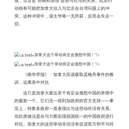
成，宗旨是“协调和加强”促进与台湾的关系。此类行
动很有可能把
加拿大
拉入与北京在台湾问题上的冲
突。
这种冲突中，渥太华将一无所获，反而会失去一
切。
加拿大这个举动肯定会激怒中国！”/>
加拿大这个举动肯定会激怒中国！”/>
《南华早报》：
加拿大
应该吸取孟晚舟事件的教
训，远离美中对抗
这只是
加拿大
最近若干肯定会激怒中国的举措中
的最新一个。
它们无一得到加政府的官方支持——事
实上，特鲁多政府一直表现出与这些动作没有关系。
但此类做法是在与力图实现祖国统一的中国政府进行
对抗。
加拿大
的这些举动非但没有促进双方和平与对