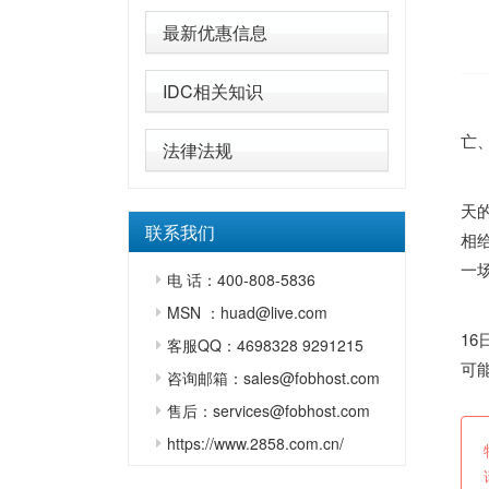
最新优惠信息
IDC相关知识
近
亡
法律法规
据
天
联系我们
相
一
电 话：400-808-5836
自
MSN ：huad@live.com
1
客服QQ：4698328 9291215
可
咨询邮箱：sales@fobhost.com
售后：services@fobhost.com
https://www.2858.com.cn/