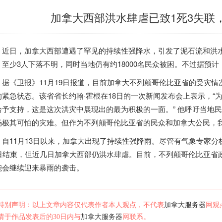
加拿大西部洪水肆虐已致1死3失联
日，
加拿大
西部遭遇了罕见的持续性强降水，引发了泥石流和洪
、至少3人下落不明，同时当地仍有约18000名民众被困。不过据预
《卫报》11月19日报道，目前
加拿大
不列颠哥伦比亚省的受灾情况
的紧急状态。该省省长约翰·霍根在18日的一次新闻发布会上表示，“
给予支持，这是这次洪灾中展现出的最为积极的一面。” 他呼吁当地
场极其可怕的灾难。但作为不列颠哥伦比亚省的民众和
加拿大
公民，
11月13日以来，
加拿大
出现了持续性强降雨。尽管有气象专家分析
6日结束，但近几日
加拿大
西部仍洪水肆虐。目前，不列颠哥伦比亚省
能会继续迎来暴雨的袭击。
特别声明：以上文章内容仅代表作者本人观点，不代表
加拿大服务器
网观
请于作品发表后的30日内与
加拿大服务器
网联系。