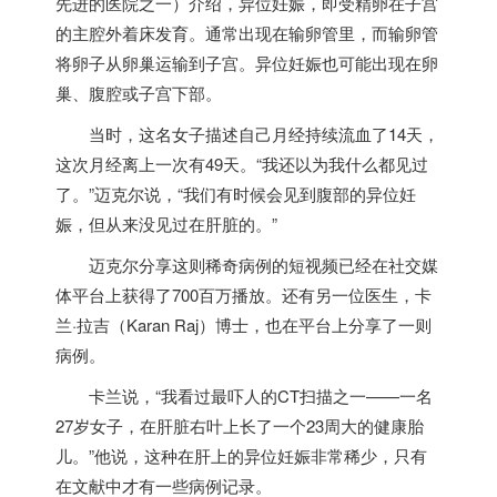
先进的医院之一）介绍，异位妊娠，即受精卵在子宫
的主腔外着床发育。通常出现在输卵管里，而输卵管
将卵子从卵巢运输到子宫。异位妊娠也可能出现在卵
巢、腹腔或子宫下部。
当时，这名女子描述自己月经持续流血了14天，
这次月经离上一次有49天。“我还以为我什么都见过
了。”迈克尔说，“我们有时候会见到腹部的异位妊
娠，但从来没见过在肝脏的。”
迈克尔分享这则稀奇病例的短视频已经在社交媒
体平台上获得了700百万播放。还有另一位医生，卡
兰·拉吉（Karan Raj）博士，也在平台上分享了一则
病例。
卡兰说，“我看过最吓人的CT扫描之一——一名
27岁女子，在肝脏右叶上长了一个23周大的健康胎
儿。”他说，这种在肝上的异位妊娠非常稀少，只有
在文献中才有一些病例记录。